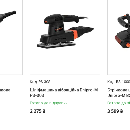
PS-30S
BS-100
икова
Шліфмашина вібраційна Dnipro-M
Стрічкова
PS-30S
Dnipro-M B
Готово до відправки
Готово до в
2 275 ₴
3 599 ₴