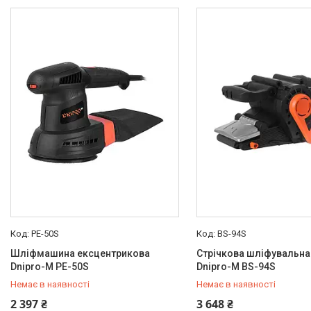
PE-50S
BS-94S
Шліфмашина ексцентрикова
Стрічкова шліфувальн
Dnipro-M PE-50S
Dnipro-M BS-94S
Немає в наявності
Немає в наявності
+380 (50) 579-79-28
+380 (50) 579-79-28
2 397 ₴
3 648 ₴