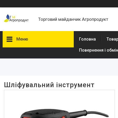
Торговий майданчик Агропродукт
Меню
Головна
Товар
Повернення і обмі
Фільтри
Ціна
В наявності
Шліфувальний інструмент
Так
5
Виробник
Dnipro-M
7