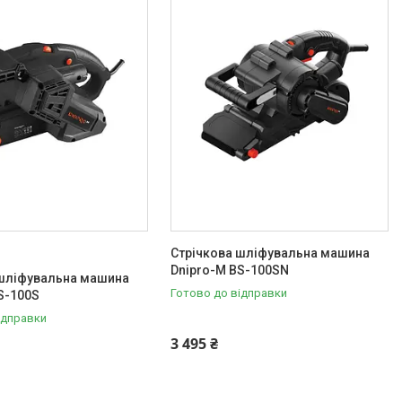
S
Стрічкова шліфувальна машина
Dnipro-M BS-100SN
 шліфувальна машина
Готово до відправки
S-100S
ідправки
3 495 ₴