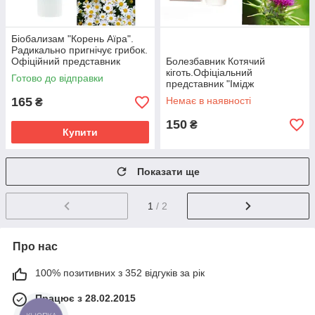
Біобализам "Корень Аїра".
Радикально пригнічує грибок.
Офіційний представник
Болезбавник Котячий
"Імідж лабораторії"
кіготь.Офіціальний
Готово до відправки
представник "Імідж
лабораторія"
165
Немає в наявності
₴
150
₴
Купити
Показати ще
1
/ 2
Про нас
100% позитивних з 352 відгуків за рік
Працює з 28.02.2015