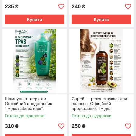
235
240
₴
₴
Купити
Купити
Шампунь от перхоти.
Спрей — реконструкція для
Офіційний представник
волосся. Офіційний
"Імідж лабораторії".
представник "Імідж
лабораторії"
Готово до відправки
Готово до відправки
310
250
₴
₴