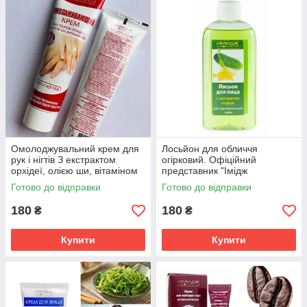
Омолоджувальний крем для
Лосьйон для обличчя
рук і нігтів З екстрактом
огірковий. Офіційний
орхідеї, олією ши, вітаміном
представник "Імідж
Е. Офіційний представник "І
лабораторії"
Готово до відправки
Готово до відправки
180
180
₴
₴
Купити
Купити