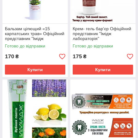
Бальзам цілющий «15
Крем- гель бар'єр Офіційний
карпатських трав» Офіційний
представник "Імідж
представник "Імідж
лабораторія"
лабораторія"
Готово до відправки
Готово до відправки
170
175
₴
₴
Купити
Купити