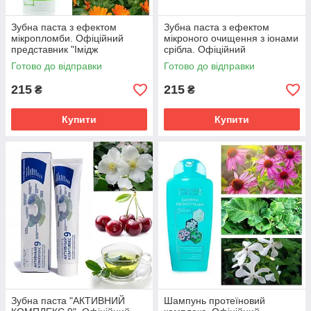
Зубна паста з ефектом
Зубна паста з ефектом
мікропломби. Офіційний
мікроного очищення з іонами
представник "Імідж
срібла. Офіційний
лабораторії"
представник "Імідж
Готово до відправки
Готово до відправки
лабораторії"
215
215
₴
₴
Купити
Купити
Зубна паста "АКТИВНИЙ
Шампунь протеїновий