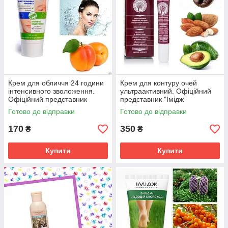
Крем для обличчя 24 години
Крем для контуру очей
інтенсивного зволоження.
ультраактивний. Офіційний
Офіційний представник
представник "Імідж
"Імідж лабораторії"
лабораторії"
Готово до відправки
Готово до відправки
170
350
₴
₴
Купити
Купити