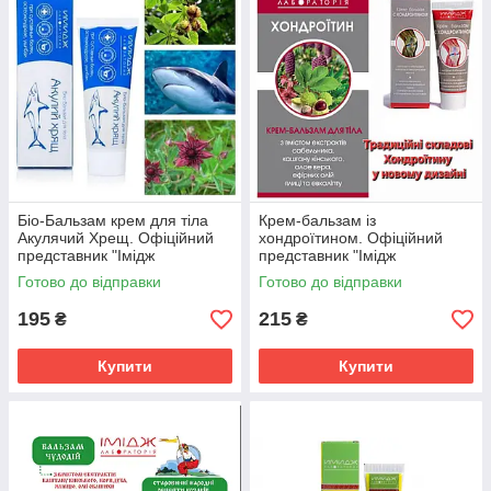
Біо-Бальзам крем для тіла
Крем-бальзам із
Акулячий Хрещ. Офіційний
хондроїтином. Офіційний
представник "Імідж
представник "Імідж
лабораторії"
лабораторії".
Готово до відправки
Готово до відправки
195
215
₴
₴
Купити
Купити