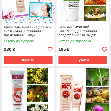
Крем-гель вмивання для всіх
Бальзам "ЧУДОДІЙ
типів шкіри. Офіційний
СКОРОХОД" Офіційний
представник "Імідж
представник ТМ “Імідж
лабораторії"
лабораторія“
Готово до відправки
Готово до відправки
130
195
₴
₴
Купити
Купити