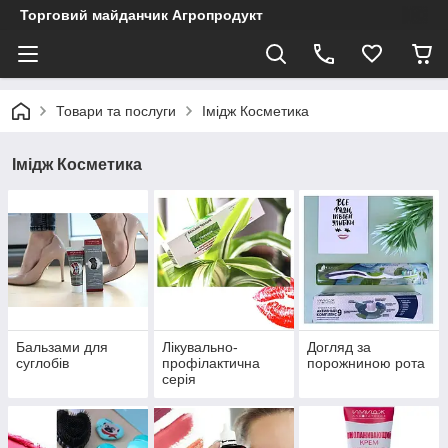
Торговий майданчик Агропродукт
Товари та послуги
Імідж Косметика
Імідж Косметика
Бальзами для
Лікувально-
Догляд за
суглобів
профілактична
порожниною рота
серія