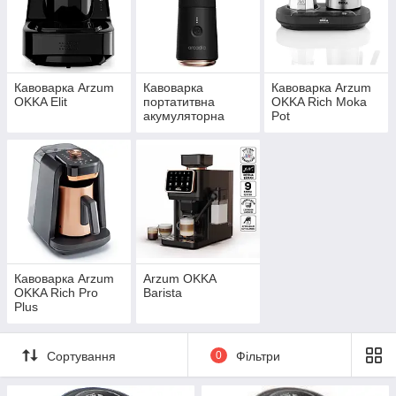
Кавоварка Arzum
Кавоварка
Кавоварка Arzum
OKKA Elit
портатитвна
OKKA Rich Moka
акумуляторна
Pot
Arzum Arcadia Go
Кавоварка Arzum
Arzum OKKA
OKKA Rich Pro
Barista
Plus
Сортування
0
Фільтри