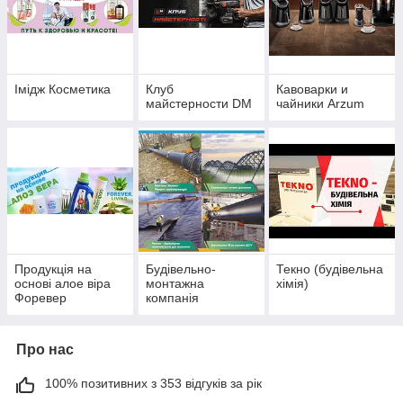
Імідж Косметика
Клуб
Кавоварки и
майстерности DM
чайники Аrzum
Продукція на
Будiвельно-
Текно (будівельна
основі алое віра
монтажна
хімія)
Форевер
компанiя
Про нас
100% позитивних з 353 відгуків за рік