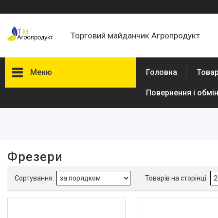
Торговий майданчик Агропродукт
Меню
Головна
Товар
Повернення і обмі
Фільтри
Ціна
В наявності
Фрезери
Так
3
Виробник
Dnipro-M
4