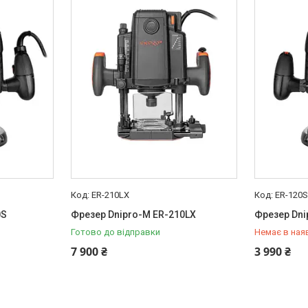
ЕR-210LX
ЕR-120
0S
Фрезер Dnipro-M ЕR-210LX
Фрезер Dni
Готово до відправки
Немає в ная
+380 (50) 
7 900 ₴
3 990 ₴