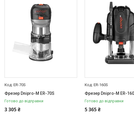
Товари та послуги
Новини
Статті
Про нас
Відгуки
Поширені запитання
Доставка та оплата
ER-70S
ЕR-160S
Фрезер Dnipro-M ER-70S
Фрезер Dnipro-M ЕR-16
Готово до відправки
Готово до відправки
3 305 ₴
5 365 ₴