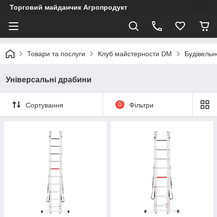
Торговий майданчик Агропродукт
Товари та послуги
Клуб майстерности DM
Будівельн
Універсальні драбини
Сортування
0
Фільтри