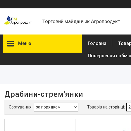
Торговий майданчик Агропродукт
Меню
Головна
Товар
Повернення і обмі
Фільтри
Ціна
В наявності
Драбини-стрем'янки
Так
5
Виробник
Dnipro-M
9