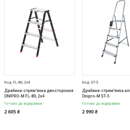
Товари та послуги
Новини
Статті
Про нас
Відгуки
Поширені запитання
Доставка та оплата
FL-80, 2х4
ST-5
Драбина-стрем'янка двостороння
Драбина-стрем'янка ал
DNIPRO-M FL-80, 2х4
Dnipro-M ST-5
Готово до відправки
Готово до відправки
2 605 ₴
2 990 ₴