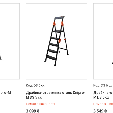
DS 5 сх
DS 6 сх
ipro-M
Драбина-стремянка сталь Dnipro-
Драбина-ст
M DS 5 сх
M DS 6 сх
Немає в наявності
Немає в ная
+380 (50) 579-79-28
+380 (50) 
3 099 ₴
3 549 ₴