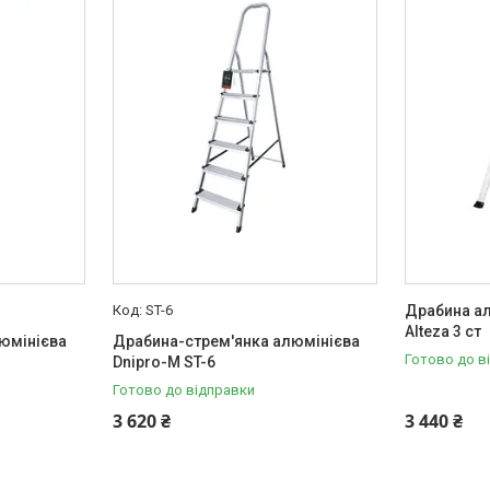
ST-6
Драбина ал
Alteza 3 ст
юмінієва
Драбина-стрем'янка алюмінієва
Готово до в
Dnipro-M ST-6
Готово до відправки
3 620 ₴
3 440 ₴