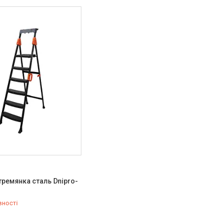
ремянка сталь Dnipro-
вності
579-79-28