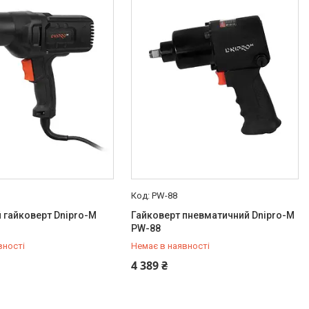
PW-88
 гайковерт Dnipro-M
Гайковерт пневматичний Dnipro-M
PW-88
вності
Немає в наявності
579-79-28
+380 (50) 579-79-28
4 389 ₴