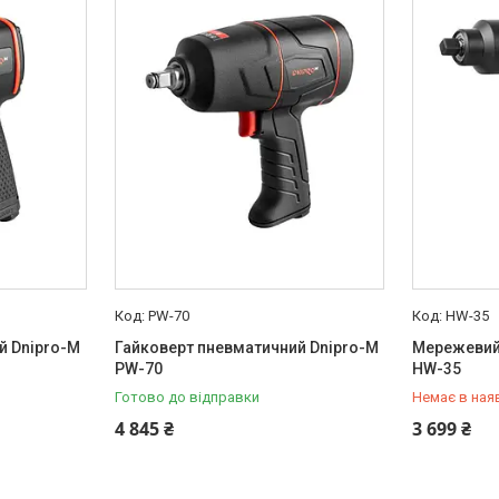
PW-70
HW-35
й Dnipro-M
Гайковерт пневматичний Dnipro-M
Мережевий
PW-70
HW-35
Готово до відправки
Немає в ная
+380 (50) 
4 845 ₴
3 699 ₴