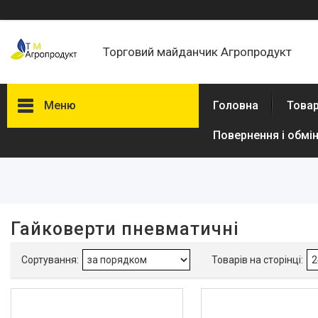
Торговий майданчик Агропродукт
Меню
Головна
Товар
Повернення і обмі
Фільтри
Ціна
В наявності
Гайковерти пневматичні
Так
3
Виробник
Dnipro-M
5