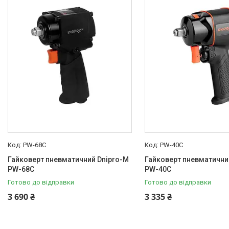
Товари та послуги
Новини
Статті
Про нас
Відгуки
Поширені запитання
Доставка та оплата
PW-68C
PW-40С
Гайковерт пневматичний Dnipro-M
Гайковерт пневматични
PW-68C
PW-40С
Готово до відправки
Готово до відправки
3 690 ₴
3 335 ₴