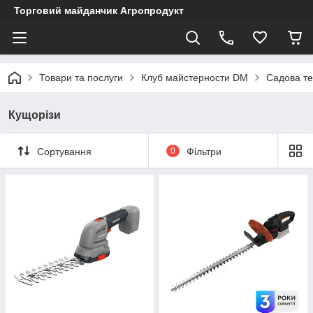
Торговий майданчик Агропродукт
Товари та послуги
Клуб майстерности DM
Садова те
Кущорізи
Сортування
0
Фільтри