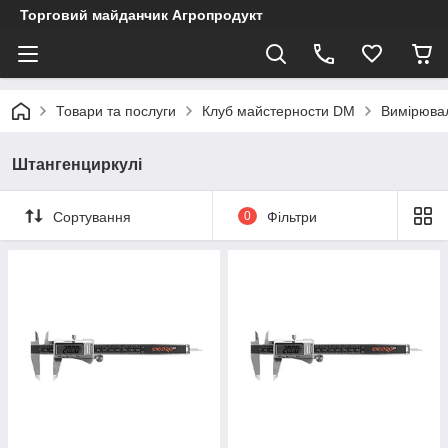
Торговий майданчик Агропродукт
Товари та послуги
Клуб майстерности DM
Вимірювал
Штангенциркулі
Сортування
0
Фільтри