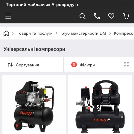
Торговий майданчик Агропродукт
Товари та послуги
Клуб майстерности DM
Компресор
Універсальні компресори
Сортування
0
Фільтри