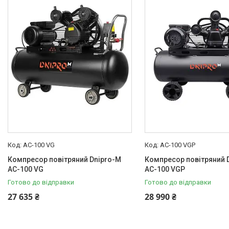
Товари та послуги
Новини
Статті
Про нас
Відгуки
Поширені запитання
Доставка та оплата
AC-100 VG
AC-100 VGP
Компресор повітряний Dnipro-M
Компресор повітряний 
AC-100 VG
AC-100 VGP
Готово до відправки
Готово до відправки
27 635 ₴
28 990 ₴