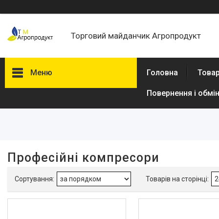
Торговий майданчик Агропродукт
Меню
Головна
Товар
Повернення і обмі
Фільтри
Ціна
В наявності
Професійні компресори
Так
4
Виробник
Dnipro-M
4