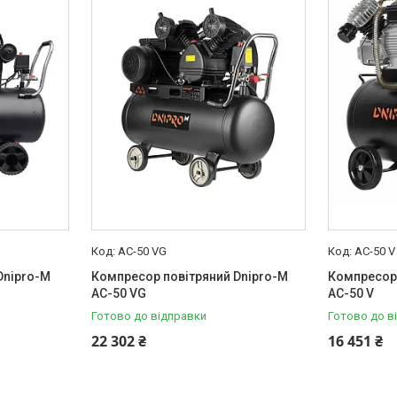
AC-50 VG
AC-50 V
Dnipro-M
Компресор повітряний Dnipro-M
Компресор 
AC-50 VG
AC-50 V
Готово до відправки
Готово до в
22 302 ₴
16 451 ₴