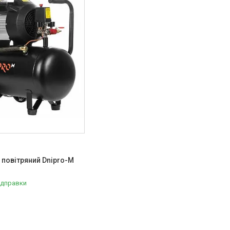
повітряний Dnipro-M
ідправки