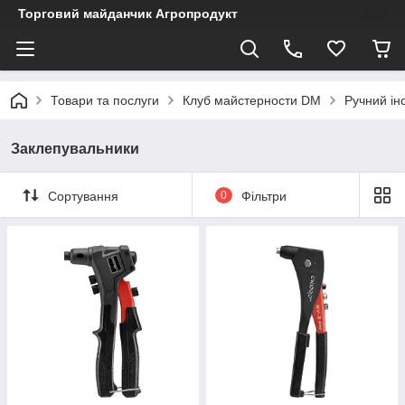
Торговий майданчик Агропродукт
Товари та послуги
Клуб майстерности DM
Ручний ін
Заклепувальники
Сортування
0
Фільтри