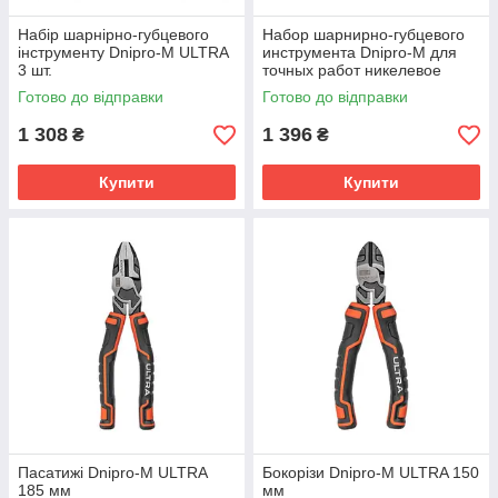
Набір шарнірно-губцевого
Набор шарнирно-губцевого
інструменту Dnipro-M ULTRA
инструмента Dnipro-M для
3 шт.
точных работ никелевое
покрытие, CR-V сталь 6 шт.
Готово до відправки
Готово до відправки
1 308
1 396
₴
₴
Купити
Купити
Пасатижі Dnipro-M ULTRA
Бокорізи Dnipro-M ULTRA 150
185 мм
мм