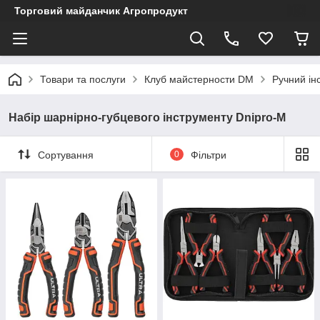
Торговий майданчик Агропродукт
Товари та послуги
Клуб майстерности DM
Ручний ін
Набір шарнірно-губцевого інструменту Dnipro-M
Сортування
0
Фільтри