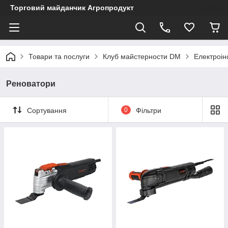
Торговий майданчик Агропродукт
Товари та послуги
Клуб майстерности DM
Електроін
Реноватори
Сортування
0
Фільтри