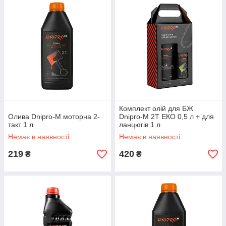
Комплект олій для БЖ
Олива Dnipro-M моторна 2-
Dnipro-M 2Т ЕКО 0,5 л + для
такт 1 л
ланцюгів 1 л
Немає в наявності
Немає в наявності
219
420
₴
₴