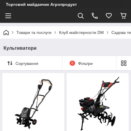
Торговий майданчик Агропродукт
Товари та послуги
Клуб майстерности DM
Садова те
Культиватори
Сортування
0
Фільтри