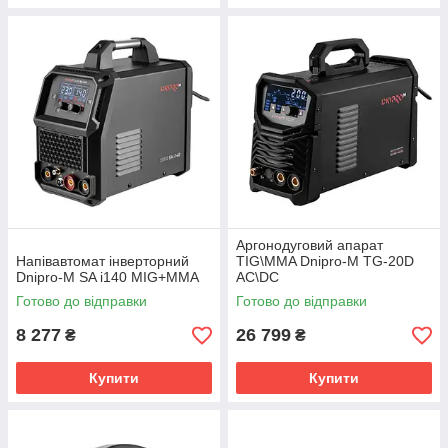
Аргонодуговий апарат
Напівавтомат інверторний
TIG\MMA Dnipro-M TG-20D
Dnipro-M SA i140 MIG+MMA
AC\DC
Готово до відправки
Готово до відправки
8 277
26 799
₴
₴
Купити
Купити