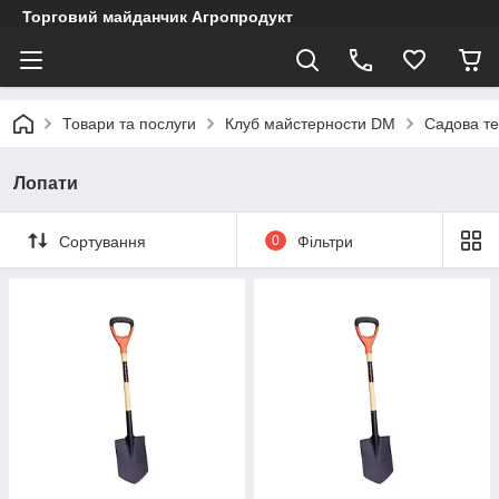
Торговий майданчик Агропродукт
Товари та послуги
Клуб майстерности DM
Садова те
Лопати
Сортування
0
Фільтри