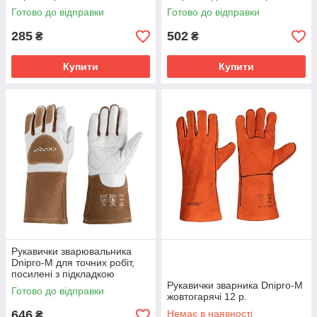
Готово до відправки
Готово до відправки
285
502
₴
₴
Купити
Купити
Рукавички зварювальника
Dnipro-M для точних робіт,
посилені з підкладкою
Рукавички зварника Dnipro-M
Готово до відправки
жовтогарячі 12 р.
646
Немає в наявності
₴