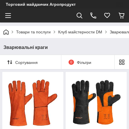
Торговий майданчик Агропродукт
Товари та послуги
Клуб майстерности DM
Зварюваль
Зварювальні краги
Сортування
0
Фільтри