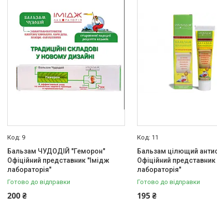
Товари та послуги
Новини
Статті
Про нас
Відгуки
Поширені запитання
Доставка та оплата
9
11
Бальзам ЧУДОДІЙ "Геморон"
Бальзам цілющий антис
Офіційний представник "Імідж
Офіційний представник
лабораторія"
лабораторія"
Готово до відправки
Готово до відправки
200 ₴
195 ₴