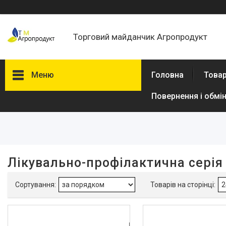
Торговий майданчик Агропродукт
Меню
Головна
Товар
Повернення і обмі
Фільтри
Ціна
В наявності
Лікувально-профілактична серія
Так
4
Виробник
Імідж
7