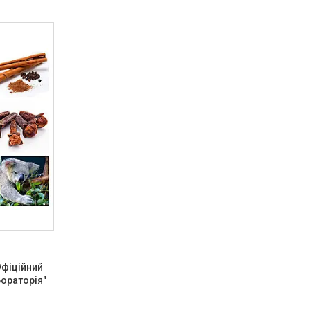
Офіційний
ораторія"