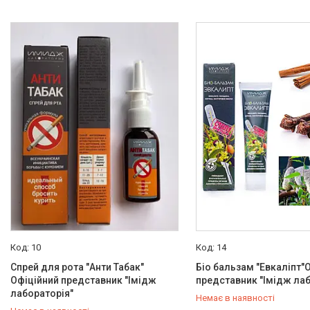
10
14
Спрей для рота "Анти Табак"
Біо бальзам "Евкаліпт"
Офіційний представник "Імідж
представник "Імідж лаб
лабораторія"
Немає в наявності