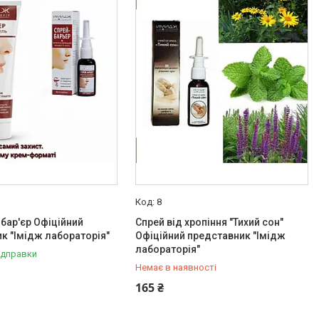
8
 бар'єр Офіційний
Спрей від хропіння "Тихий сон"
к "Імідж лабораторія"
Офіційний представник "Імідж
лабораторія"
ідправки
Немає в наявності
+380 (50) 579-79-28
165 ₴