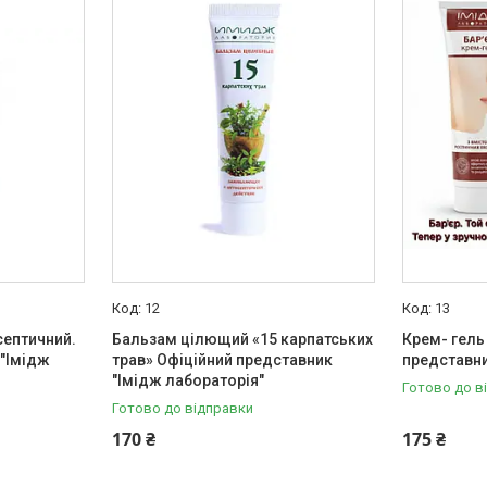
12
13
ептичний.
Бальзам цілющий «15 карпатських
Крем- гель
 "Імідж
трав» Офіційний представник
представни
"Імідж лабораторія"
Готово до в
Готово до відправки
170 ₴
175 ₴