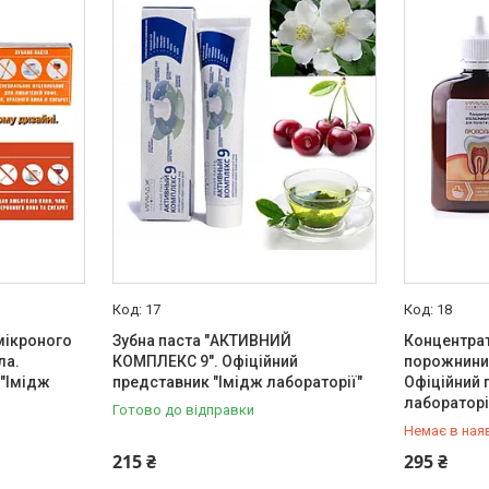
17
18
мікроного
Зубна паста "АКТИВНИЙ
Концентрат
ла.
КОМПЛЕКС 9". Офіційний
порожнини 
 "Імідж
представник "Імідж лабораторії"
Офіційний 
лабораторі
Готово до відправки
Немає в ная
+380 (50) 
215 ₴
295 ₴