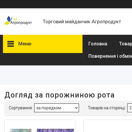
Торговий майданчик Агропродукт
Меню
Головна
Товар
Повернення і обмі
Фільтри
Ціна
В наявності
Догляд за порожниною рота
Так
3
Виробник
Імідж
5