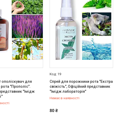
19
 ополіскувач для
Спрей для порожнини рота "Екстра
рота "Прополіс".
свіжість", Офіційний представник
представник "Імідж
"Імідж лабораторія"
ї"
Немає в наявності
вності
579-79-28
+380 (50) 579-79-28
80 ₴