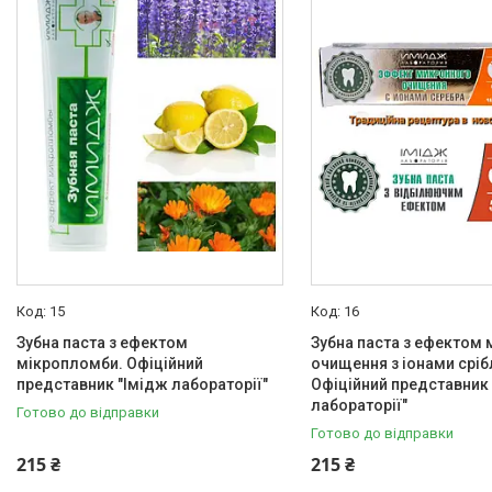
Товари та послуги
Новини
Статті
Про нас
Відгуки
Поширені запитання
Доставка та оплата
15
16
Зубна паста з ефектом
Зубна паста з ефектом 
мікропломби. Офіційний
очищення з іонами сріб
представник "Імідж лабораторії"
Офіційний представник
лабораторії"
Готово до відправки
Готово до відправки
215 ₴
215 ₴