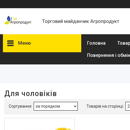
Торговий майданчик Агропродукт
Меню
Головна
Товар
Повернення і обмі
Фільтри
Ціна
Виробник
Для чоловіків
Імідж
1
Товари та послуги