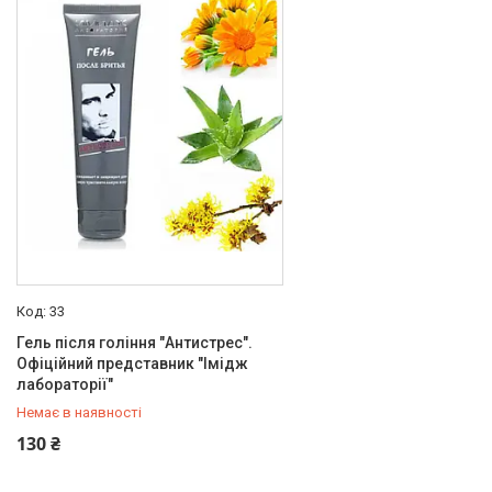
Новини
Статті
Про нас
Відгуки
Поширені запитання
Доставка та оплата
33
Гель після гоління "Антистрес".
Офіційний представник "Імідж
лабораторії"
Немає в наявності
+380 (50) 579-79-28
130 ₴