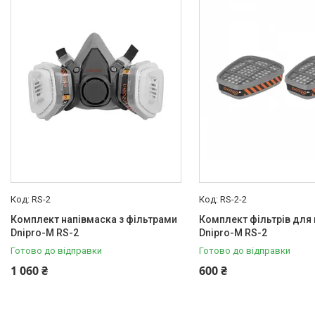
Товари та послуги
Новини
Статті
Про нас
Відгуки
Поширені запитання
Доставка та оплата
RS-2
RS-2-2
Комплект напівмаска з фільтрами
Комплект фільтрів для
Dnipro-M RS-2
Dnipro-M RS-2
Готово до відправки
Готово до відправки
1 060 ₴
600 ₴