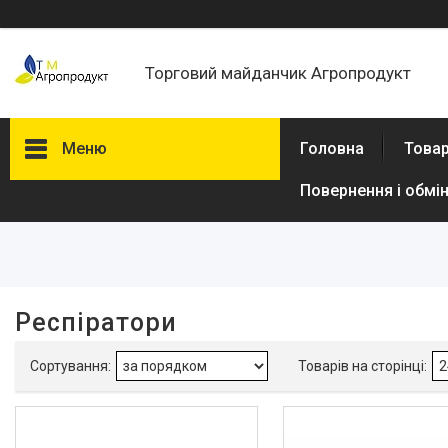
Торговий майданчик Агропродукт
Меню
Головна
Товар
Повернення і обмі
Фільтри
Ціна
В наявності
Респіратори
Так
2
Виробник
Dnipro-M
3