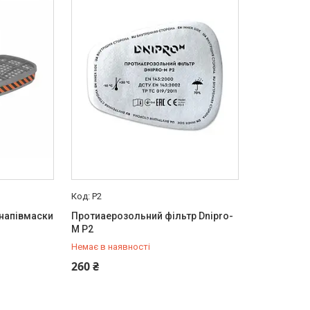
Р2
 напівмаски
Протиаерозольний фільтр Dnipro-
M Р2
Немає в наявності
+380 (50) 579-79-28
260 ₴