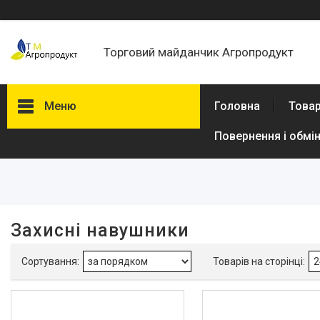
Торговий майданчик Агропродукт
Меню
Головна
Товар
Повернення і обмі
Фільтри
Ціна
В наявності
Захисні навушники
Так
2
Виробник
Dnipro-M
2