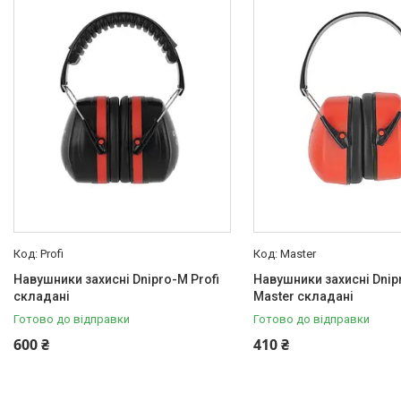
Товари та послуги
Новини
Статті
Про нас
Відгуки
Поширені запитання
Доставка та оплата
Profi
Master
Навушники захисні Dnipro-M Profi
Навушники захисні Dnip
складані
Master складані
Готово до відправки
Готово до відправки
600 ₴
410 ₴