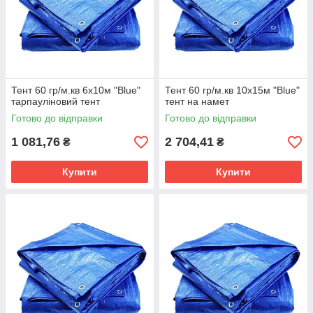
Тент 60 гр/м.кв 6х10м "Blue"
Тент 60 гр/м.кв 10х15м "Blue"
тарпауліновий тент
тент на намет
Готово до відправки
Готово до відправки
1 081,76
2 704,41
₴
₴
Купити
Купити