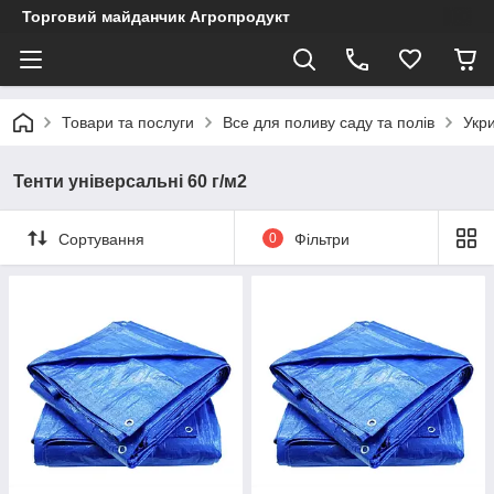
Торговий майданчик Агропродукт
Товари та послуги
Все для поливу саду та полів
Укри
Тенти універсальні 60 г/м2
Сортування
0
Фільтри