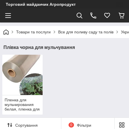
Торговий майданчик Агропродукт
Товари та послуги
Все для поливу саду та полів
Укри
Плівка чорна для мульчування
Пленка для
мульчирования
белая, пленка для
бахчи.
Сортування
0
Фільтри