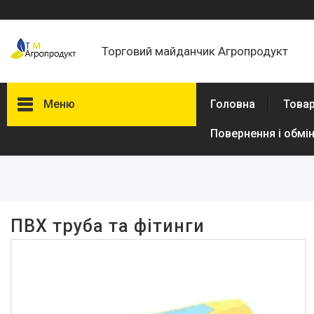
Торговий майданчик Агропродукт
Меню
Головна
Товар
Повернення і обмі
Фільтри
Ціна
В наявності
ПВХ труба та фітинги
Так
240
Виробник
Santehplast
244