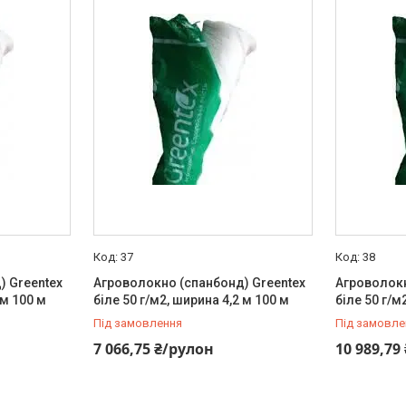
37
38
) Greentex
Агроволокно (спанбонд) Greentex
Агроволокн
 м 100 м
біле 50 г/м2, ширина 4,2 м 100 м
біле 50 г/м
Під замовлення
Під замовле
7 066,75 ₴/рулон
10 989,79