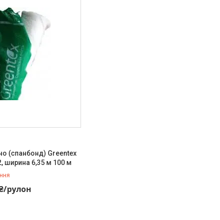
о (спанбонд) Greentex
2, ширина 6,35 м 100 м
ння
 ₴/рулон