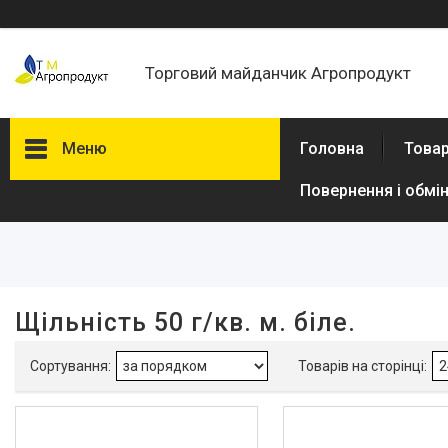
Торговий майданчик Агропродукт
Меню
Головна
Товар
Повернення і обмі
Фільтри
Ціна
В наявності
Щільність 50 г/кв. м. біле.
Так
2
Виробник
Greentex
4