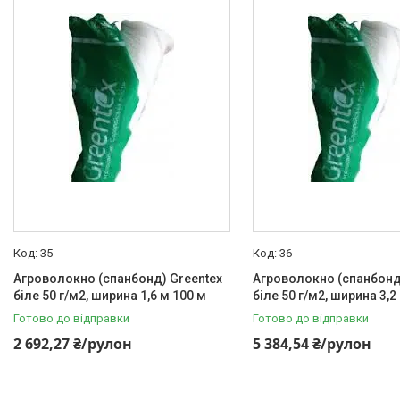
Товари та послуги
Новини
Статті
Про нас
Відгуки
Поширені запитання
Доставка та оплата
35
36
Агроволокно (спанбонд) Greentex
Агроволокно (спанбонд
біле 50 г/м2, ширина 1,6 м 100 м
біле 50 г/м2, ширина 3,2
Готово до відправки
Готово до відправки
2 692,27 ₴/рулон
5 384,54 ₴/рулон