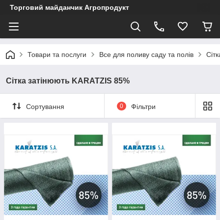
Торговий майданчик Агропродукт
Товари та послуги
Все для поливу саду та полів
Сітк
Сітка затінюють KARATZIS 85%
Сортування
0
Фільтри