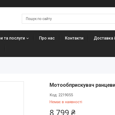
и та послуги
Про нас
Контакти
Доставка 
н
Мотообприскувач ранцевий
Код:
2219055
Немає в наявності
8 799 ₴