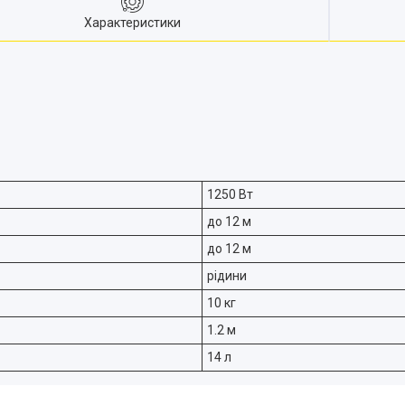
Характеристики
1250 Вт
до 12 м
до 12 м
рідини
10 кг
1.2 м
14 л