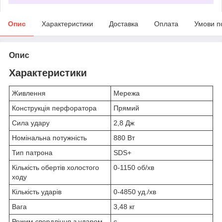
Опис
Характеристики
Доставка
Оплата
Умови п
Опис
Характеристики
Живлення
Мережа
Конструкція перфоратора
Прямий
Сила удару
2,8 Дж
Номінальна потужність
880 Вт
Тип патрона
SDS+
Кількість обертів холостого
0-1150 об/хв
ходу
Кількість ударів
0-4850 уд./хв
Вага
3,48 кг
Режим свердління з ударом
є