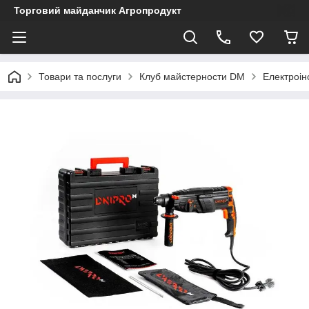
Торговий майданчик Агропродукт
Товари та послуги
Клуб майстерности DM
Електроін