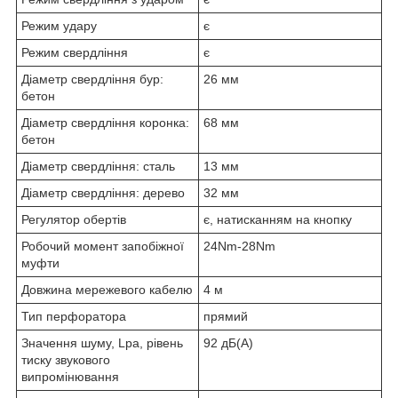
Режим удару
є
Режим свердління
є
Діаметр свердління бур:
26 мм
бетон
Діаметр свердління коронка:
68 мм
бетон
Діаметр свердління: сталь
13 мм
Діаметр свердління: дерево
32 мм
Регулятор обертів
є, натисканням на кнопку
Робочий момент запобіжної
24Nm-28Nm
муфти
Довжина мережевого кабелю
4 м
Тип перфоратора
прямий
Значення шуму, Lpa, рівень
92 дБ(А)
тиску звукового
випромінювання