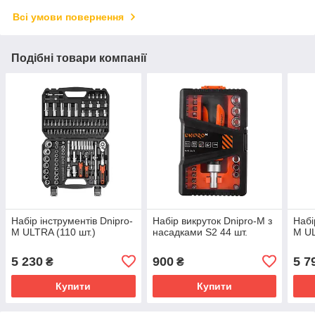
Всі умови повернення
Подібні товари компанії
Набір інструментів Dnipro-
Набір викруток Dnipro-M з
Набі
M ULTRA (110 шт.)
насадками S2 44 шт.
M UL
5 230
900
5 7
₴
₴
Купити
Купити