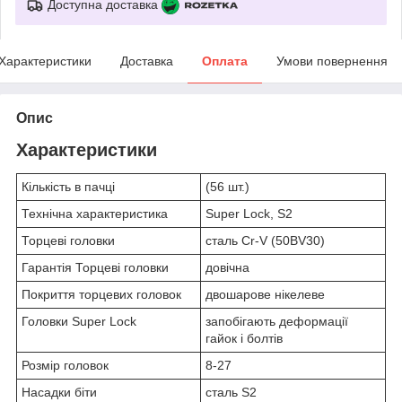
Доступна доставка
Характеристики
Доставка
Оплата
Умови повернення
Опис
Характеристики
Кількість в пачці
(56 шт.)
Технічна характеристика
Super Lock, S2
Торцеві головки
сталь Cr-V (50BV30)
Гарантія Торцеві головки
довічна
Покриття торцевих головок
двошарове нікелеве
Головки Super Lock
запобігають деформації
гайок і болтів
Розмір головок
8-27
Насадки біти
сталь S2