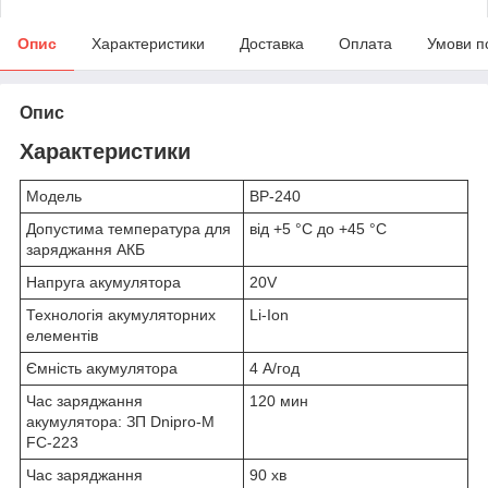
Опис
Характеристики
Доставка
Оплата
Умови п
Опис
Характеристики
Модель
BP-240
Допустима температура для
від +5 °C до +45 °C
заряджання АКБ
Напруга акумулятора
20V
Технологія акумуляторних
Li-Ion
елементів
Ємність акумулятора
4 А/год
Час заряджання
120 мин
акумулятора: ЗП Dnipro-M
FC-223
Час заряджання
90 хв