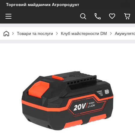
Торговий майданчик Агропродукт
Товари та послуги
Клуб майстерности DM
Акумулято