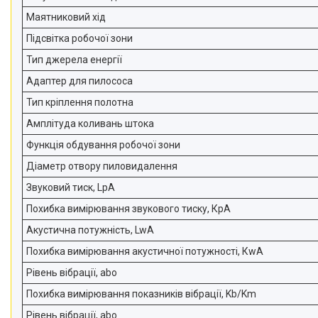
Маятниковий хід
Підсвітка робочої зони
Тип джерела енергії
Адаптер для пилососа
Тип кріплення полотна
Амплітуда коливань штока
Функція обдування робочої зони
Діаметр отвору пиловидалення
Звуковий тиск, LpA
Похибка вимірювання звукового тиску, КpA
Акустична потужність, LwA
Похибка вимірювання акустичної потужності, КwA
Рівень вібрації, abo
Похибка вимірювання показників вібрації, Kb/Km
Рівень вібрації, abo