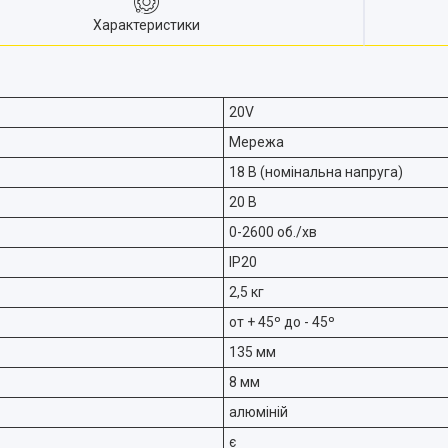
Характеристики
20V
Мережа
18 В (номінальна напруга)
20 В
0-2600 об./хв
IP20
2,5 кг
от + 45º до - 45º
135 мм
8 мм
алюміній
є