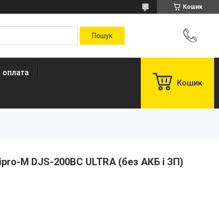
Кошик
і оплата
Кошик
pro-M DJS-200BC ULTRA (без АКБ і ЗП)