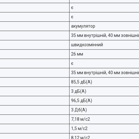
є
є
акумулятор
35 мм внутрішній, 40 мм зовнішні
швидкозмінний
26 мм
є
35 мм внутрішній, 40 мм зовнішні
85,5 дБ(A)
3 дБ(A)
96,5 дБ(A)
3 Дб(A)
7,18 м/с2
1,5 м/с2
8,12 м/с2