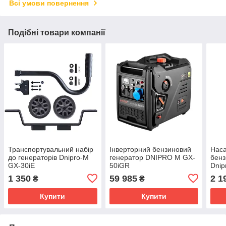
Всі умови повернення
Подібні товари компанії
Транспортувальний набір
Інверторний бензиновий
Наса
до генераторів Dnipro-M
генератор DNIPRO M GX-
бенз
GX-30iE
50iGR
Dnip
33М
1 350
59 985
2 1
₴
₴
Купити
Купити