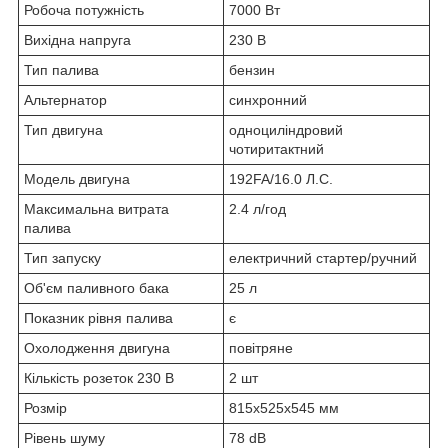
Робоча потужність
7000 Вт
Вихідна напруга
230 В
Тип палива
бензин
Альтернатор
синхронний
Тип двигуна
одноциліндровий
чотиритактний
Модель двигуна
192FA/16.0 Л.С.
Максимальна витрата
2.4 л/год
палива
Тип запуску
електричний стартер/ручний
Об'єм паливного бака
25 л
Показник рівня палива
є
Охолодження двигуна
повітряне
Кількість розеток 230 В
2 шт
Розмір
815x525x545 мм
Рівень шуму
78 dB