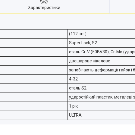
Характеристики
(112 шт.)
Super Lock, S2
сталь Cr-V (50BV30), Cr-Mo (удар
двошарове нікелеве
запобігають деформації гайок і 
4-32
сталь S2
ударостійкий пластик, металеві 
1 рік
ULTRA