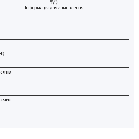
Інформація для замовлення
ні)
болтів
замки