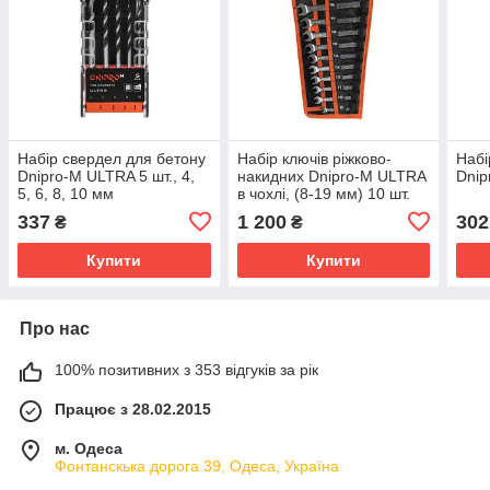
Набір свердел для бетону
Набір ключів ріжково-
Набі
Dnipro-M ULTRA 5 шт., 4,
накидних Dnipro-M ULTRA
Dnip
5, 6, 8, 10 мм
в чохлі, (8-19 мм) 10 шт.
337
1 200
302
₴
₴
Купити
Купити
Про нас
100% позитивних з 353 відгуків за рік
Працює з 28.02.2015
м. Одеса
Фонтанскька дорога 39, Одеса, Україна