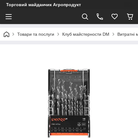
Торговий майданчик Агропродукт
Товари та послуги
Клуб майстерности DM
Витратні 