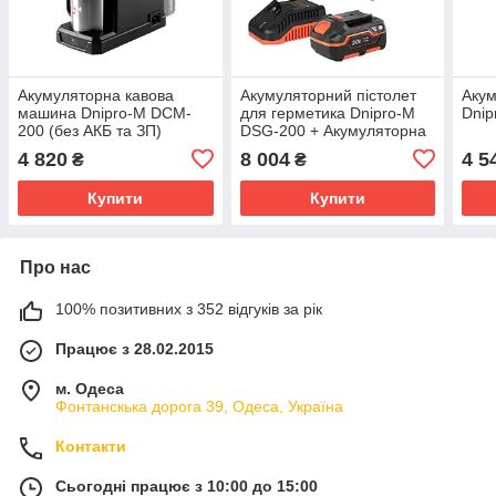
Акумуляторна кавова
Акумуляторний пістолет
Акум
машина Dnipro-M DCM-
для герметика Dnipro-M
Dnip
200 (без АКБ та ЗП)
DSG-200 + Акумуляторна
батарея BP-240 +
4 820
8 004
4 5
₴
₴
Зарядний пристрій FC-230
Купити
Купити
Про нас
100% позитивних з 352 відгуків за рік
Працює з 28.02.2015
м. Одеса
Фонтанскька дорога 39, Одеса, Україна
Контакти
Сьогодні працює з 10:00 до 15:00