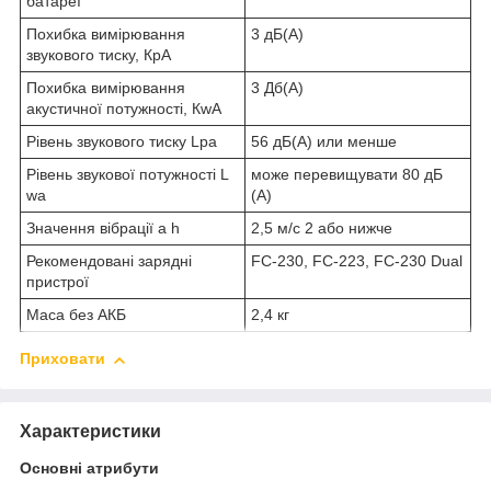
батареї
Похибка вимірювання
3 дБ(A)
звукового тиску, КpA
Похибка вимірювання
3 Дб(A)
акустичної потужності, КwA
Рівень звукового тиску Lpa
56 дБ(A) или менше
Рівень звукової потужності L
може перевищувати 80 дБ
wa
(А)
Значення вібрації a h
2,5 м/с 2 або нижче
Рекомендовані зарядні
FC-230, FC-223, FC-230 Dual
пристрої
Маса без АКБ
2,4 кг
Приховати
Характеристики
Основні атрибути