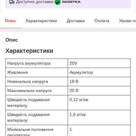
Доступна доставка
Опис
Характеристики
Доставка
Оплата
Умови п
Опис
Характеристики
Напруга акумулятора
20V
Живлення
Акумулятор
Номінальна напруга
18 В
Максимальна напруга
20 В
Швидкість подавання
0,12 кг/хв
матеріалу
Швидкість подавання
1,6 кг/хв
матеріалу
Мінімальне положення
1
регулятора