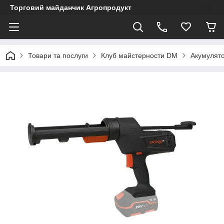
Торговий майданчик Агропродукт
Товари та послуги
Клуб майстерности DM
Акумулято