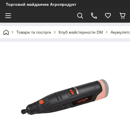
Торговий майданчик Агропродукт
Товари та послуги
Клуб майстерности DM
Акумулято