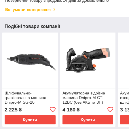
Повернення товару впродовж 14 днів за домовленістю
Всі умови повернення
Подібні товари компанії
Шліфувально-
Акумуляторна відрізна
Аку
гравіювальна машина
машина Dnipro-M CT-
ексц
Dnipro-M SG-20
12BC (без АКБ та ЗП)
шлі
DSO
2 225
4 180
3 1
₴
₴
АКБ 
Купити
Купити