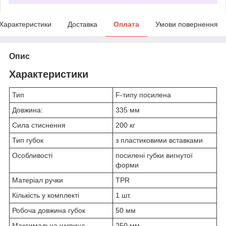
Характеристики
Доставка
Оплата
Умови повернення
Опис
Характеристики
Тип
F-типу посилена
Довжина:
335 мм
Сила стиснення
200 кг
Тип губок
з пластиковими вставками
Особливості
посилені губки вигнутої
форми
Матеріал ручки
TPR
Кількість у комплекті
1 шт.
Робоча довжина губок
50 мм
Максимальна ширина
250 мм