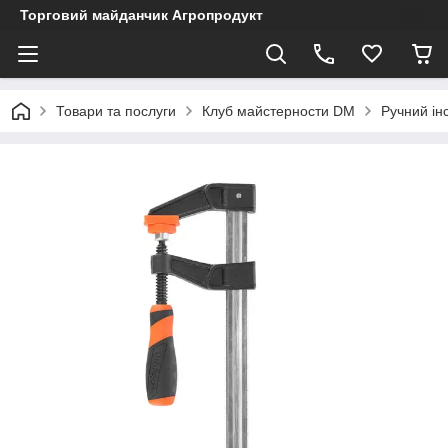
Торговий майданчик Агропродукт
Товари та послуги
Клуб майстерности DM
Ручний ін