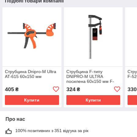
Подібні товари компанії
Струбцина Dnipro-M Ultra
Струбцина F-типу
Стру
AT-615 60х150 мм
DNIPRO-M ULTRA
F-52
посилена 60х150 мм F-
615
405
324
330
₴
₴
Купити
Купити
Про нас
100% позитивних з 351 відгука за рік