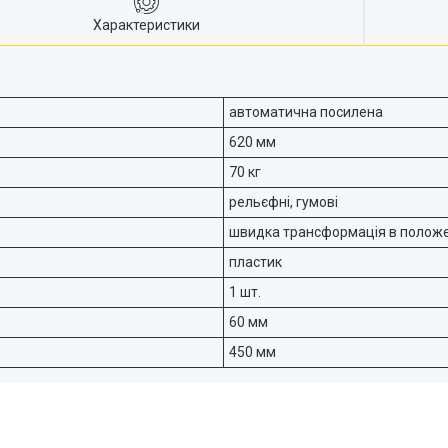
Характеристики
автоматична посилена
620 мм
70 кг
рельєфні, гумові
швидка трансформація в положе
пластик
1 шт.
60 мм
450 мм