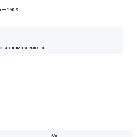
і — 250 ₴
нів
за домовленістю