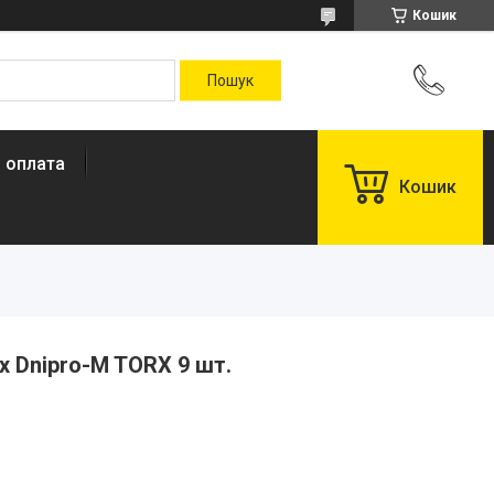
Кошик
і оплата
Кошик
х Dnipro-M TORX 9 шт.