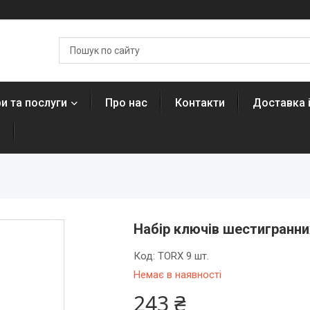
и та послуги
Про нас
Контакти
Доставка 
н
Набір ключів шестигранни
Код:
TORX 9 шт.
Немає в наявності
243 ₴