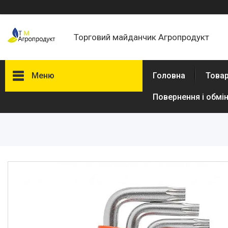
Торговий майданчик Агропродукт
Меню
Головна
Товар
Повернення і обмі
Товари та послуги
Новини
Статті
Про нас
Відгуки
Поширені запитання
Доставка та оплата