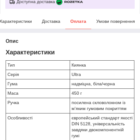
Доступна доставка
Характеристики
Доставка
Оплата
Умови повернення
Опис
Характеристики
Тип
Киянка
Серія
Ultra
Гума
надміцна, біла/чорна
Маса
450 г
Ручка
посилена скловолокном із
м'яким гумовим покриттям
Особливості
європейський стандарт якості
DIN 5128, універсальність
завдяки двокомпонентній
гумі