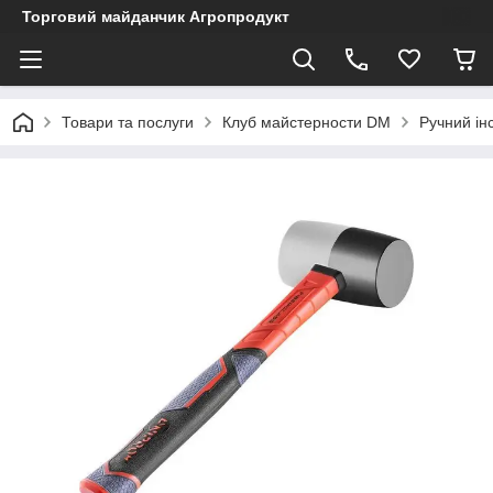
Торговий майданчик Агропродукт
Товари та послуги
Клуб майстерности DM
Ручний ін