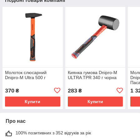
Подібні товари компанії
Молоток слюсарний
Киянка гумова Dnipro-M
Мол
Dnipro-M Ultra 500 г
ULTRA TPR 340 г чорна
Dnip
Паса
Руле
370
283
1 3
₴
₴
Викр
PH2 
Купити
Купити
Про нас
100% позитивних з 352 відгуків за рік