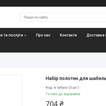
и та послуги
Про нас
Контакти
Доставка 
н
Набір полотен для шабельн
Код:
в тубусе (5 шт.)
Готово до відправки
704 ₴