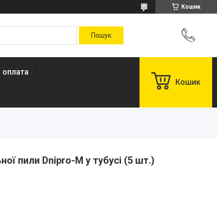
Кошик
і оплата
Кошик
ої пили Dnipro-M у тубусі (5 шт.)