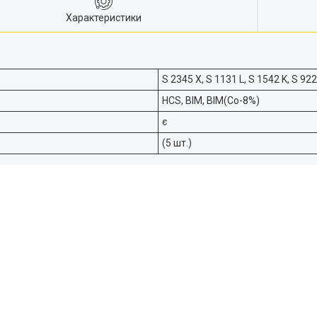
Характеристики
S 2345 X, S 1131 L, S 1542 K, S 922
HCS, BIM, BIM(Co-8%)
є
(5 шт.)