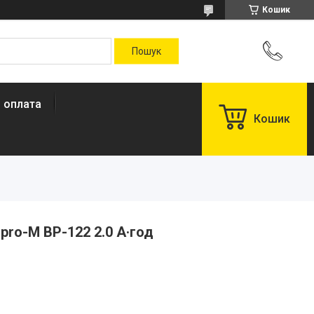
Кошик
і оплата
Кошик
pro-M BP-122 2.0 А·год