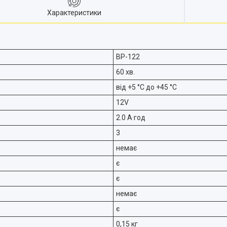
Характеристики
BP-122
60 хв.
від +5 °C до +45 °C
12V
2.0 А·год
3
немає
є
є
немає
є
0,15 кг