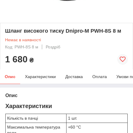
Шланг високого тиску Dnipro-M PWH-8S 8 м
Немає в наявності
Код: PWH-8S 8 м
Роздріб
1 680
₴
Опис
Характеристики
Доставка
Оплата
Умови п
Опис
Характеристики
Кількість в пачці
1 шт.
Максимальна температура
+60 °С
води