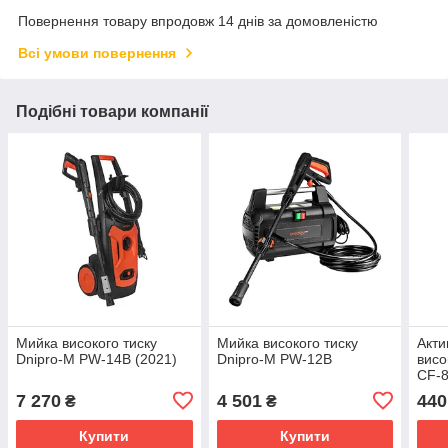
Повернення товару впродовж 14 днів за домовленістю
Всі умови повернення
Подібні товари компанії
Мийка високого тиску
Мийка високого тиску
Акти
Dnipro-M PW-14B (2021)
Dnipro-M PW-12B
висо
CF-
7 270
4 501
440
₴
₴
Купити
Купити