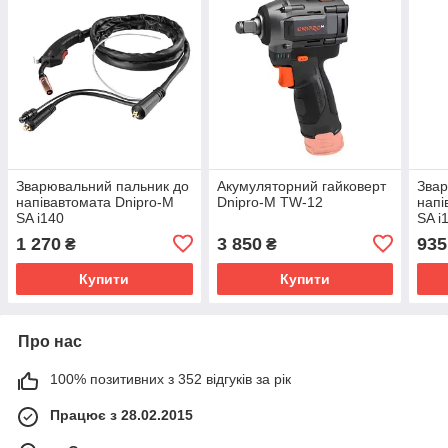
Зварювальний пальник до
Акумуляторний гайковерт
Звар
напівавтомата Dnipro-M
Dnipro-M TW-12
напі
SA i140
SA i
1 270
3 850
935
₴
₴
Купити
Купити
Про нас
100% позитивних з 352 відгуків за рік
Працює з 28.02.2015