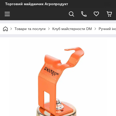
Торговий майданчик Агропродукт
Товари та послуги
Клуб майстерности DM
Ручний ін