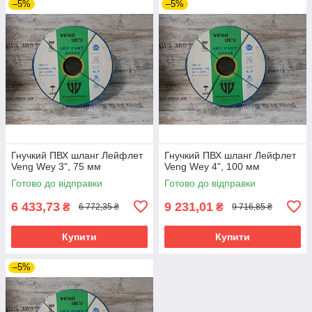
–5%
–5%
Гнучкий ПВХ шланг Лейфлет
Гнучкий ПВХ шланг Лейфлет
Veng Wey 3", 75 мм
Veng Wey 4", 100 мм
Готово до відправки
Готово до відправки
6 433,73
9 231,01
₴
₴
6 772,35 ₴
9 716,85 ₴
Купити
Купити
–5%