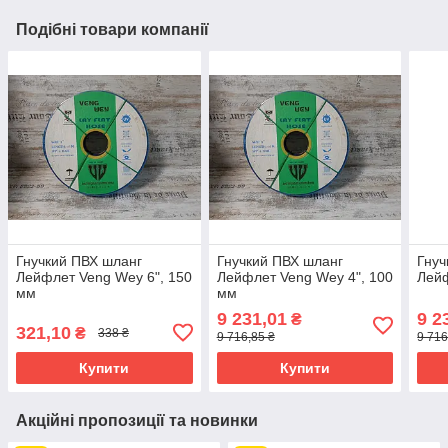
Подібні товари компанії
Гнучкий ПВХ шланг
Гнучкий ПВХ шланг
Гнуч
Лейфлет Veng Wey 6", 150
Лейфлет Veng Wey 4", 100
Лейф
мм
мм
9 231,01
9 2
₴
321,10
₴
338 ₴
9 716,85 ₴
9 716
Купити
Купити
Акційні пропозиції та новинки