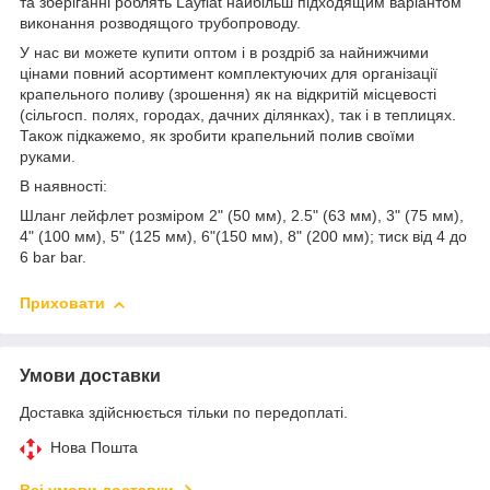
та зберіганні роблять Layflat найбільш підходящим варіантом
виконання розводящого трубопроводу.
У нас ви можете купити оптом і в роздріб за найнижчими
цінами повний асортимент комплектуючих для організації
крапельного поливу (зрошення) як на відкритій місцевості
(сільгосп. полях, городах, дачних ділянках), так і в теплицях.
Також підкажемо, як зробити крапельний полив своїми
руками.
В наявності:
Шланг лейфлет розміром 2" (50 мм), 2.5" (63 мм), 3" (75 мм),
4" (100 мм), 5" (125 мм), 6"(150 мм), 8" (200 мм); тиск від 4 до
6 bar bar.
Приховати
Умови доставки
Доставка здійснюється тільки по передоплаті.
Нова Пошта
Всі умови доставки