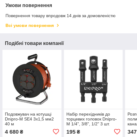
Умови повернення
Повернення товару впродовж 14 днів за домовленістю
Всі умови повернення
Подібні товари компанії
Подовжувач на котушці
Набір перехідників до
Розп
Dnipro-M SE4 3x1,5 мм2
торцевих головок Dnipro-
поли
40 м
M 1/4", 3/8", 1/2" 3 шт.
кана
4 680
195
347
₴
₴