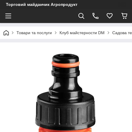
Торговий майданчик Агропродукт
Товари та послуги
Клуб майстерности DM
Садова те